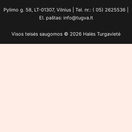
Pylimo g. 58, LT-01307, Vilnius
| Tel. nr.:
( 05) 2625536
|
El. paštas:
info@tugva.lt
Visos teisės saugomos © 2026 Halės Turgavietė