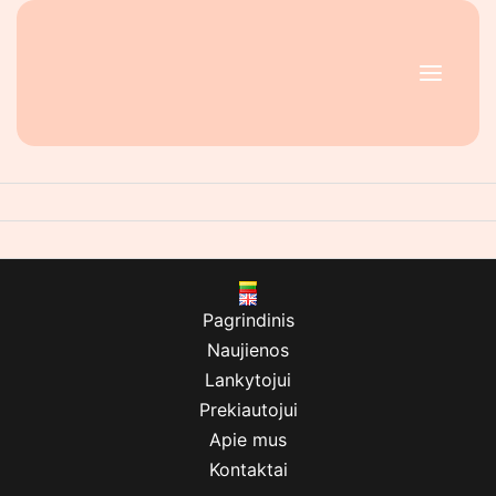
Pereiti
MAIN
prie
MENU
turinio
Pagrindinis
Naujienos
Lankytojui
Prekiautojui
Apie mus
Kontaktai