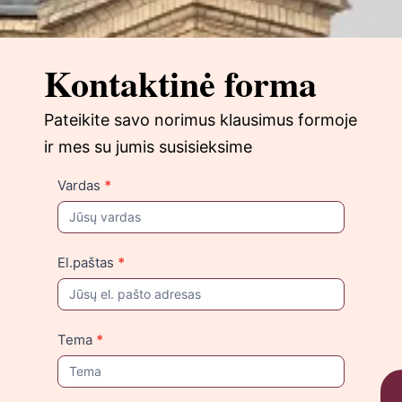
Kontaktinė forma
Pateikite savo norimus klausimus formoje
ir mes su jumis susisieksime
Susisiekite
Vardas
*
su
mumis
El.paštas
*
Tema
*